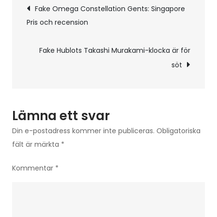
Inläggsnavigering
The
Fake Omega Constellation Gents: Singapore
Lady-
Pris och recension
Datejust
Fake Hublots Takashi Murakami-klocka är för
söt
Lämna ett svar
Din e-postadress kommer inte publiceras.
Obligatoriska
fält är märkta
*
Kommentar
*