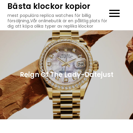
Hoppa
Bästa klockor kopior
till
mest populära replica watches för billig
innehåll
försäljning,Vår onlinebutik är en pålitlig plats för
dig att köpa olika typer av replika klockor
Reign Of The Lady-Datejust