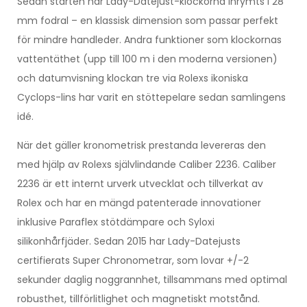
Sedan starten har Lady-Datejust-klockorna inrymts i 28
mm fodral – en klassisk dimension som passar perfekt
för mindre handleder. Andra funktioner som klockornas
vattentäthet (upp till 100 m i den moderna versionen)
och datumvisning klockan tre via Rolexs ikoniska
Cyclops-lins har varit en stöttepelare sedan samlingens
idé.
När det gäller kronometrisk prestanda levereras den
med hjälp av Rolexs självlindande Caliber 2236. Caliber
2236 är ett internt urverk utvecklat och tillverkat av
Rolex och har en mängd patenterade innovationer
inklusive Paraflex stötdämpare och Syloxi
silikonhårfjäder. Sedan 2015 har Lady-Datejusts
certifierats Super Chronometrar, som lovar +/-2
sekunder daglig noggrannhet, tillsammans med optimal
robusthet, tillförlitlighet och magnetiskt motstånd.