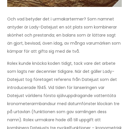
Och vad betyder det i urmakartermer? Som namnet
antyder är Lady-Datejust en söt plats som kombinerar
skönhet och prestanda; en balans som är lättare sagt
än gjort, bevisad, även idag, av många varumärken som
kämpar för att gifta sig med de två.
Rolex kunde knäcka koden tidigt, tack vare det arbete
som lagts ner decennier tidigare. När det gäller Lady-
Datejust tog företaget referens från Datejust som det
introducerade 1945. Vid tiden för lanseringen var
Datejust världens första självuppdragande vattentäta
kronometerarmbandsur med datumfönster klockan tre
på urtavlan (funktionen som gav samlingen dess
namn). Rolex urmakare hade då till uppgift att
kombinera Datejusts tre nyckelfunktioner – kronometrisk