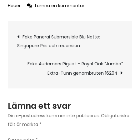
på
Heuer
Lämna en kommentar
Recension:
fake
Inläggsnavigering
TAG
Fake Panerai Submersible Blu Notte:
Heuer
Singapore Pris och recension
Aquaracer
Professional
Fake Audemars Piguet – Royal Oak ”Jumbo”
300,
Extra-Tunn genombruten 16204
2021
Edition
Lämna ett svar
Din e-postadress kommer inte publiceras.
Obligatoriska
fält är märkta
*
Kommentar
*