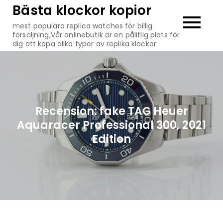
Hoppa
Bästa klockor kopior
till
mest populära replica watches för billig
innehåll
försäljning,Vår onlinebutik är en pålitlig plats för
dig att köpa olika typer av replika klockor
Recension: fake TAG Heuer
Aquaracer Professional 300, 2021
Edition