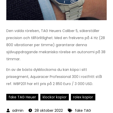
Den valda rörelsen, TAG Heuers Caliber 5, säkerställer
precision och tillförlitlighet. Med en frekvens på 4 Hz (28
800 vibrationer per timme) garanterar denna
självuppdragande mekaniska rörelse en autonomi på 38
timmar.
En av de bästa dykklockorna du kan köpa i sitt
prissegment, Aquaracer Professional 300 i rostfritt stål
ref. WBP201 har ett pris på 2 850 Euro / 3 000 USD.
fake TAG Heuer
klockor kopior
rolex kopior
28 oktober 2022
fake TAG