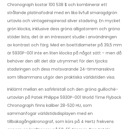
Chronograph kostar 100 538 $ och kombinerar ett
strålande platinafodral med en lika livfull smaragdgrön
urtavla och vintageinspirerad silver stadsring. En mycket
grön klocka, inklusive dess gröna alligatorrem och gröna
städer lista, det är en intressant studie i användningen
av kontrast och färg. Med en boettdiameter på 39,5 mm
är 5930P-001 inte en liten klocka på något sätt – men då
behöver den allt det där utrymmet för den tjocka
stadsringen och dess motsvarande 24-timmarsskiva
som tillsammans utgör den praktiska världstiden visa.
Inklämt mellan en safirkristall och den gröna guilloché-
urtavlan på Patek Philippe 5930P-001 World Time Flyback
Chronograph finns kaliber 28-520 HU, som
sammanfogar världstidsdisplayen med en
tillbakagångskronograf, som körs på 4 Hertz frekvens