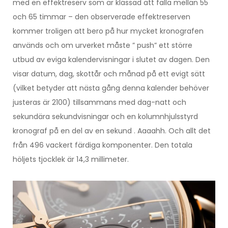
med en effektreserv som är klassad att falla mellan 55
och 65 timmar – den observerade effektreserven
kommer troligen att bero på hur mycket kronografen
används och om urverket måste ” push” ett större
utbud av eviga kalendervisningar i slutet av dagen. Den
visar datum, dag, skottår och månad på ett evigt sätt
(vilket betyder att nästa gång denna kalender behöver
justeras är 2100) tillsammans med dag-natt och
sekundära sekundvisningar och en kolumnhjulsstyrd
kronograf på en del av en sekund . Aaaahh. Och allt det
från 496 vackert färdiga komponenter. Den totala
höljets tjocklek är 14,3 millimeter.