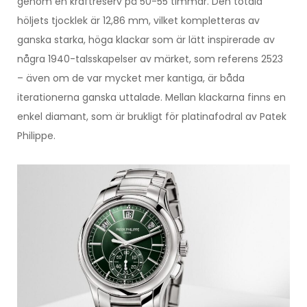
genom en kraftreserv på 50-55 timmar. Den totala
höljets tjocklek är 12,86 mm, vilket kompletteras av
ganska starka, höga klackar som är lätt inspirerade av
några 1940-talsskapelser av märket, som referens 2523
– även om de var mycket mer kantiga, är båda
iterationerna ganska uttalade. Mellan klackarna finns en
enkel diamant, som är brukligt för platinafodral av Patek
Philippe.