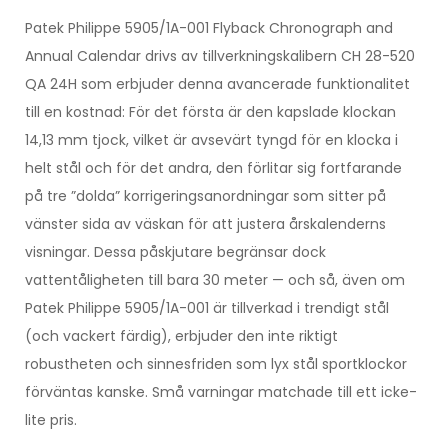
Patek Philippe 5905/1A-001 Flyback Chronograph and
Annual Calendar drivs av tillverkningskalibern CH 28-520
QA 24H som erbjuder denna avancerade funktionalitet
till en kostnad: För det första är den kapslade klockan
14,13 mm tjock, vilket är avsevärt tyngd för en klocka i
helt stål och för det andra, den förlitar sig fortfarande
på tre ”dolda” korrigeringsanordningar som sitter på
vänster sida av väskan för att justera årskalenderns
visningar. Dessa påskjutare begränsar dock
vattentåligheten till bara 30 meter — och så, även om
Patek Philippe 5905/1A-001 är tillverkad i trendigt stål
(och vackert färdig), erbjuder den inte riktigt
robustheten och sinnesfriden som lyx stål sportklockor
förväntas kanske. Små varningar matchade till ett icke-
lite pris.