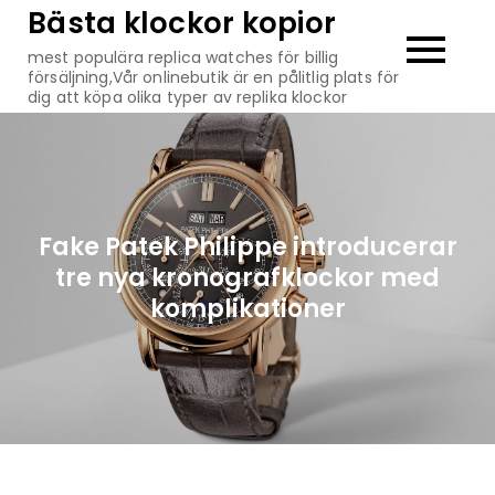
Hoppa
Bästa klockor kopior
till
mest populära replica watches för billig
innehåll
försäljning,Vår onlinebutik är en pålitlig plats för
dig att köpa olika typer av replika klockor
Fake Patek Philippe introducerar
tre nya kronografklockor med
komplikationer