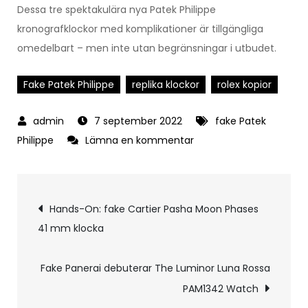
Dessa tre spektakulära nya Patek Philippe
kronografklockor med komplikationer är tillgängliga
omedelbart – men inte utan begränsningar i utbudet.
Fake Patek Philippe
replika klockor
rolex kopior
7 september 2022
fake Patek
på
Philippe
Lämna en kommentar
Fake
Patek
Inläggsnavigering
Philippe
Hands-On: fake Cartier Pasha Moon Phases
introducerar
41 mm klocka
tre
nya
Fake Panerai debuterar The Luminor Luna Rossa
kronografklockor
PAM1342 Watch
med