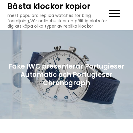
Hoppa
Bästa klockor kopior
till
mest populära replica watches för billig
innehåll
försäljning,Vår onlinebutik är en pålitlig plats för
dig att köpa olika typer av replika klockor
Fake IWC presenterar Portugieser
Automatic och Portugieser
Chronograph