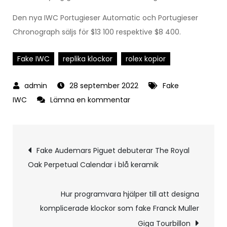
Den nya IWC Portugieser Automatic och Portugieser
Chronograph säljs för $13 100 respektive $8 400.
Fake IWC
replika klockor
rolex kopior
28 september 2022
Fake
på
IWC
Lämna en kommentar
Fake
IWC
Inläggsnavigering
presenterar
Fake Audemars Piguet debuterar The Royal
Portugieser
Oak Perpetual Calendar i blå keramik
Automatic
och
Hur programvara hjälper till att designa
Portugieser
komplicerade klockor som fake Franck Muller
Chronograph
Giga Tourbillon