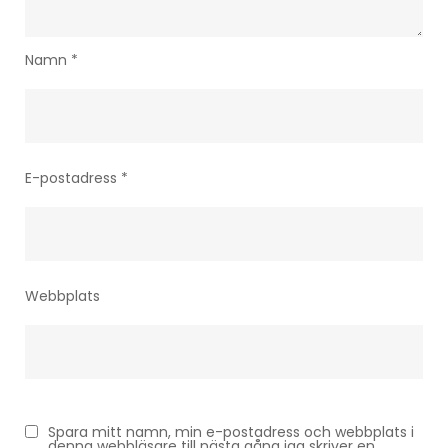
Namn
*
E-postadress
*
Webbplats
Spara mitt namn, min e-postadress och webbplats i
denna webbläsare till nästa gång jag skriver en