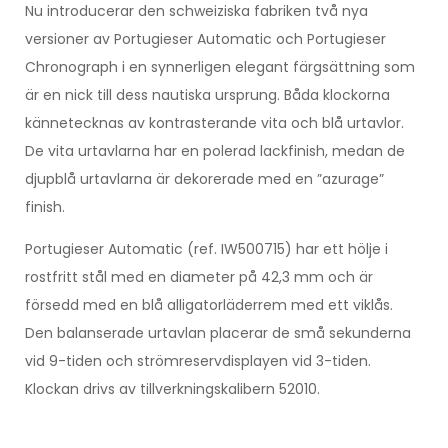
Nu introducerar den schweiziska fabriken två nya
versioner av Portugieser Automatic och Portugieser
Chronograph i en synnerligen elegant färgsättning som
är en nick till dess nautiska ursprung. Båda klockorna
kännetecknas av kontrasterande vita och blå urtavlor.
De vita urtavlarna har en polerad lackfinish, medan de
djupblå urtavlarna är dekorerade med en ”azurage”
finish.
Portugieser Automatic (ref. IW500715) har ett hölje i
rostfritt stål med en diameter på 42,3 mm och är
försedd med en blå alligatorläderrem med ett viklås.
Den balanserade urtavlan placerar de små sekunderna
vid 9-tiden och strömreservdisplayen vid 3-tiden.
Klockan drivs av tillverkningskalibern 52010.