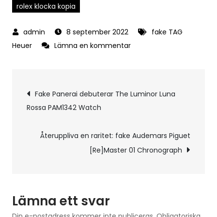
rolex klocka kopia
8 september 2022
fake TAG
på
Heuer
Lämna en kommentar
Paint
it
Inläggsnavigering
Black:
Fake Panerai debuterar The Luminor Luna
fake
Rossa PAM1342 Watch
TAG
Heuer
Återuppliva en raritet: fake Audemars Piguet
Presents
[Re]Master 01 Chronograph
Special
Edition
av
Monaco
Lämna ett svar
Din e-postadress kommer inte publiceras.
Obligatoriska