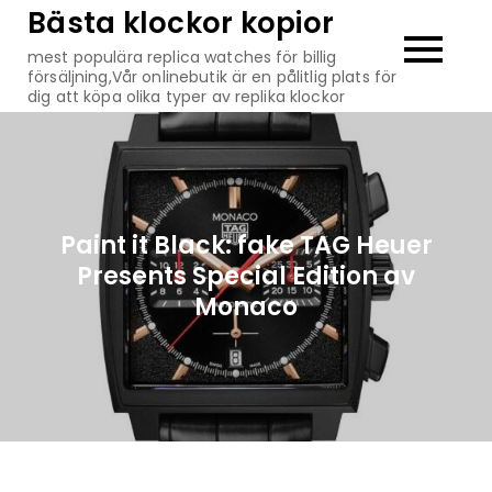
Hoppa
Bästa klockor kopior
till
mest populära replica watches för billig
innehåll
försäljning,Vår onlinebutik är en pålitlig plats för
dig att köpa olika typer av replika klockor
Paint it Black: fake TAG Heuer
Presents Special Edition av
Monaco