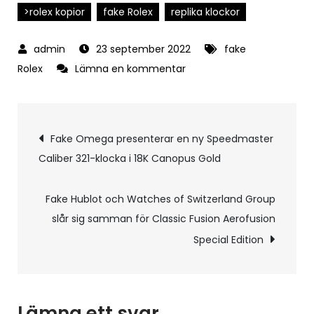
>rolex kopior
fake Rolex
replika klockor
23 september 2022
fake
på
Rolex
Lämna en kommentar
Fake
Rolex
Inläggsnavigering
lägger
Fake Omega presenterar en ny Speedmaster
till
Caliber 321-klocka i 18K Canopus Gold
meteorit
till
Fake Hublot och Watches of Switzerland Group
Daytona
slår sig samman för Classic Fusion Aerofusion
för
Special Edition
en
riktigt
kosmisk
kosmograf
Lämna ett svar