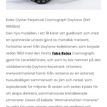
Rolex Oyster Perpetual Cosmograph Daytona (Ref.
116519LN)
Den nya modellen, i ett 18 karat vitt guldboett och med
en spännande urtavla gjord av metallisk meteorit,
fortsätter arvet från Daytona-kollektionen, som började
redan 1963 med den första
fake Rolex
Cosmograph,
gjord för racerbilsförare, och som nu bär namnet på den
världsberömda Daytona Racetrack. Urtavlans
meteoritmaterial härrör från resterna av en asteroid,
huvudsakligen sammansatt av järn och nickel, som
exploderade för miljoner år sedan och sedan kyldes för
att skapa distinkta, sammanvävda kristalliserade
ytmönster. Dessa så kallade ”Winmanstatten-mönster”
är unika för varje urtavla, omöjliga att replikera och