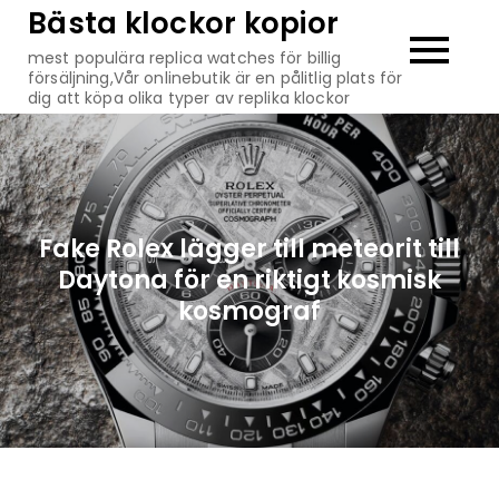
Hoppa
Bästa klockor kopior
till
mest populära replica watches för billig
innehåll
försäljning,Vår onlinebutik är en pålitlig plats för
dig att köpa olika typer av replika klockor
Fake Rolex lägger till meteorit till
Daytona för en riktigt kosmisk
kosmograf