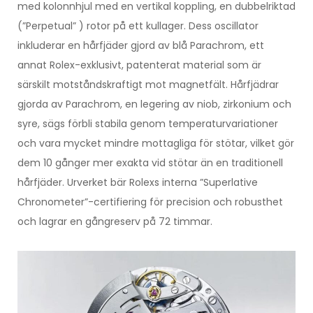
med kolonnhjul med en vertikal koppling, en dubbelriktad
(”Perpetual” ) rotor på ett kullager. Dess oscillator
inkluderar en hårfjäder gjord av blå Parachrom, ett
annat Rolex-exklusivt, patenterat material som är
särskilt motståndskraftigt mot magnetfält. Hårfjädrar
gjorda av Parachrom, en legering av niob, zirkonium och
syre, sägs förbli stabila genom temperaturvariationer
och vara mycket mindre mottagliga för stötar, vilket gör
dem 10 gånger mer exakta vid stötar än en traditionell
hårfjäder. Urverket bär Rolexs interna ”Superlative
Chronometer”-certifiering för precision och robusthet
och lagrar en gångreserv på 72 timmar.