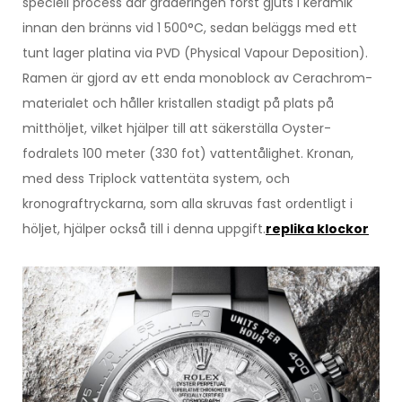
speciell process där graderingen först gjuts i keramik
innan den bränns vid 1 500°C, sedan beläggs med ett
tunt lager platina via PVD (Physical Vapour Deposition).
Ramen är gjord av ett enda monoblock av Cerachrom-
materialet och håller kristallen stadigt på plats på
mitthöljet, vilket hjälper till att säkerställa Oyster-
fodralets 100 meter (330 fot) vattentålighet. Kronan,
med dess Triplock vattentäta system, och
kronograftryckarna, som alla skruvas fast ordentligt i
höljet, hjälper också till i denna uppgift.
replika klockor