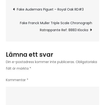
Inläggsnavigering
–
Fake Audemars Piguet – Royal Oak RD#3
Portugisisk
evighetskalender
Fake Franck Muller Triple Scale Chronograph
IW3442
Ratrappante Ref. 8883 Klocka
Lämna ett svar
Din e-postadress kommer inte publiceras.
Obligatoriska
fält är märkta
*
Kommentar
*