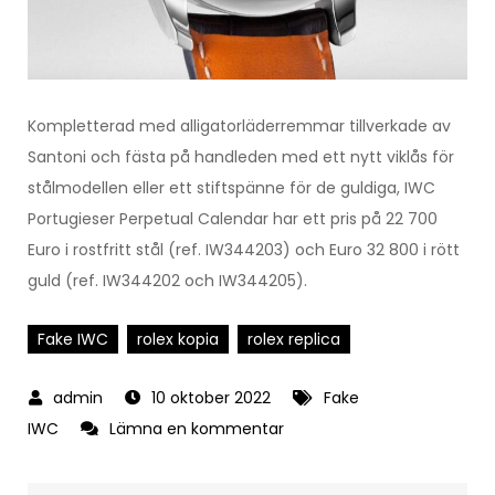
Kompletterad med alligatorläderremmar tillverkade av
Santoni och fästa på handleden med ett nytt viklås för
stålmodellen eller ett stiftspänne för de guldiga, IWC
Portugieser Perpetual Calendar har ett pris på 22 700
Euro i rostfritt stål (ref. IW344203) och Euro 32 800 i rött
guld (ref. IW344202 och IW344205).
Fake IWC
rolex kopia
rolex replica
10 oktober 2022
Fake
på
IWC
Lämna en kommentar
Fake
IWC