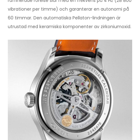
raffinerade rörelse slår med en frekvens på 4 Hz (28 800
vibrationer per timme) och garanterar en autonomi på
60 timmar. Den automatiska Pellaton-lindningen är
utrustad med keramiska komponenter av zirkoniumoxid.