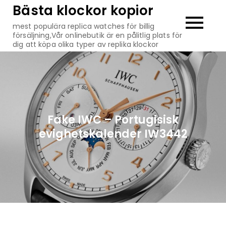
Hoppa
Bästa klockor kopior
till
mest populära replica watches för billig
innehåll
försäljning,Vår onlinebutik är en pålitlig plats för
dig att köpa olika typer av replika klockor
Fake IWC – Portugisisk
evighetskalender IW3442